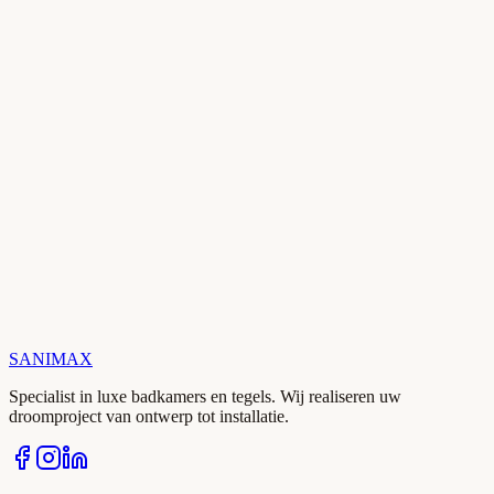
Maandag t/m zaterdag
09:00 – 17:30 uur
E-mail
Altijd bereikbaar
Reactie binnen 24 uur
SANIMAX
Specialist in luxe badkamers en tegels. Wij realiseren uw
droomproject van ontwerp tot installatie.