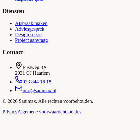
Diensten
Afspraak maken
Adviesgesprek
Design sessie
Project aanvraag
Contact
Fustweg 3A
2031 CJ Haarlem
023 844 16 18
info@sanimax.nl
©
2026
Sanimax. Alle rechten voorbehouden.
Privacy
Algemene voorwaarden
Cookies